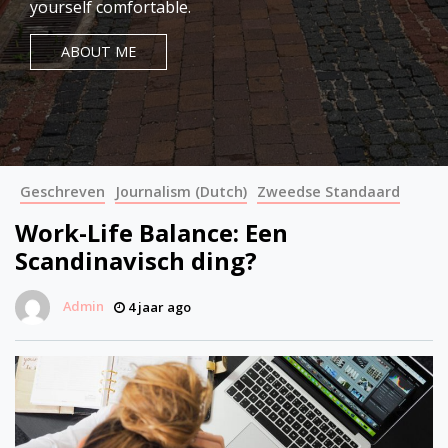
yourself comfortable.
ABOUT ME
Geschreven
Journalism (Dutch)
Zweedse Standaard
Work-Life Balance: Een
Scandinavisch ding?
Admin
4 jaar ago