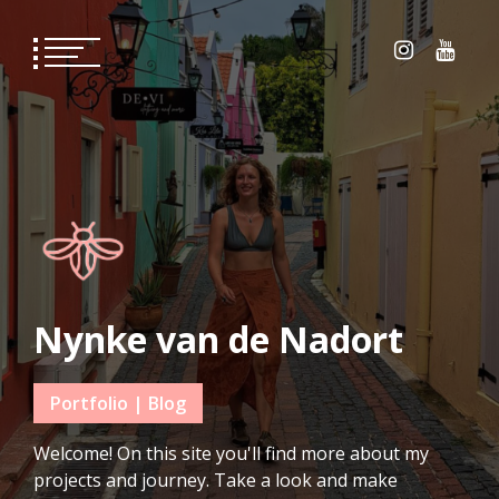
Skip
to
content
Nynke van de Nadort
Portfolio | Blog
Welcome! On this site you'll find more about my
projects and journey. Take a look and make