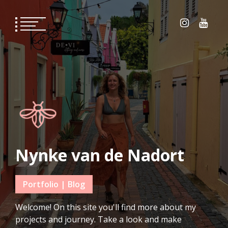
Skip
to
content
Nynke van de Nadort
Portfolio | Blog
Welcome! On this site you'll find more about my
projects and journey. Take a look and make