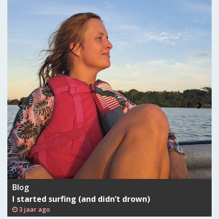
Blog
I started surfing (and didn’t drown)
3 jaar ago