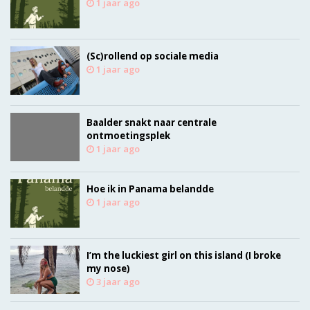
1 jaar ago
(Sc)rollend op sociale media
1 jaar ago
Baalder snakt naar centrale
ontmoetingsplek
1 jaar ago
Hoe ik in Panama belandde
1 jaar ago
I’m the luckiest girl on this island (I broke
my nose)
3 jaar ago