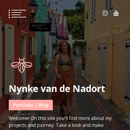
Skip
to
content
Nynke van de Nadort
Portfolio | Blog
Welcome! On this site you'll find more about my
projects and journey. Take a look and make