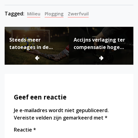
Tagged:
Milieu
Plogging
Zwerfvuil
Bericht
Steeds meer
Accijns verlaging ter
navigatie
tatoeages in de
compensatie hoge
voetbalwereld, maar
brandstofprijzen: In
waarom?
Zweden gaan ze nog
een stapje verder
Geef een reactie
Je e-mailadres wordt niet gepubliceerd.
Vereiste velden zijn gemarkeerd met
*
Reactie
*