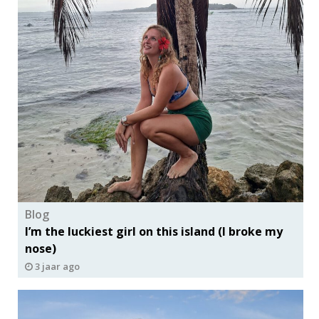
Blog
I’m the luckiest girl on this island (I broke my
nose)
3 jaar ago