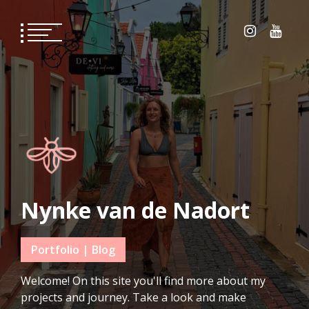
Skip
to
content
Nynke van de Nadort
Portfolio | Blog
Welcome! On this site you'll find more about my
projects and journey. Take a look and make